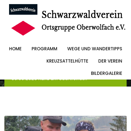
Skip
to
03.05.2025 Rund um
content
Oberwolfach
HOME
PROGRAMM
WEGE UND WANDERTIPPS
KREUZSATTELHÜTTE
DER VEREIN
Schwarzwaldverein Oberwolfach
-
Blog
-
Allgemein
BILDERGALERIE
-
03.05.2025 Rund um Oberwolfach