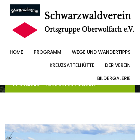
Skip
to
07.06.2026 – Rund
content
um den Gelbach
HOME
PROGRAMM
WEGE UND WANDERTIPPS
KREUZSATTELHÜTTE
DER VEREIN
Schwarzwaldverein Oberwolfach
-
Blog
-
Allgemein
BILDERGALERIE
-
07.06.2026 – Rund um den Gelbach