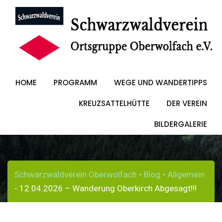
Skip
to
12.04.2026 –
content
Wanderung
HOME
PROGRAMM
WEGE UND WANDERTIPPS
Oberkirch
KREUZSATTELHÜTTE
DER VEREIN
Abgesagt!!!
BILDERGALERIE
Schwarzwaldverein Oberwolfach
-
Blog
-
Allgemein
-
12.04.2026 – Wanderung Oberkirch Abgesagt!!!