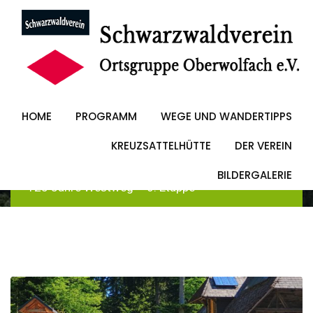
Skip
to
125 Jahre Westweg
content
– 6. Etappe
HOME
PROGRAMM
WEGE UND WANDERTIPPS
KREUZSATTELHÜTTE
DER VEREIN
Schwarzwaldverein Oberwolfach
-
Blog
-
Allgemein
BILDERGALERIE
-
125 Jahre Westweg – 6. Etappe