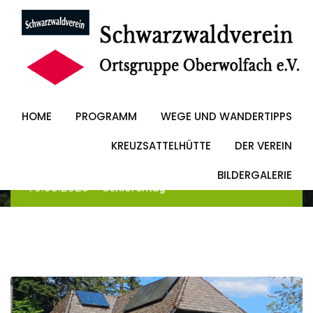
Skip
to
16.08.2025 –
content
Seniorentag
HOME
PROGRAMM
WEGE UND WANDERTIPPS
KREUZSATTELHÜTTE
DER VEREIN
Schwarzwaldverein Oberwolfach
-
Blog
-
Allgemein
BILDERGALERIE
-
16.08.2025 – Seniorentag