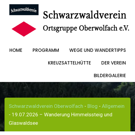
Skip
to
19.07.2026 –
content
Wanderung
HOME
PROGRAMM
WEGE UND WANDERTIPPS
Himmelssteig und
KREUZSATTELHÜTTE
DER VEREIN
Glaswaldsee
BILDERGALERIE
Schwarzwaldverein Oberwolfach
-
Blog
-
Allgemein
-
19.07.2026 – Wanderung Himmelssteig und
Glaswaldsee