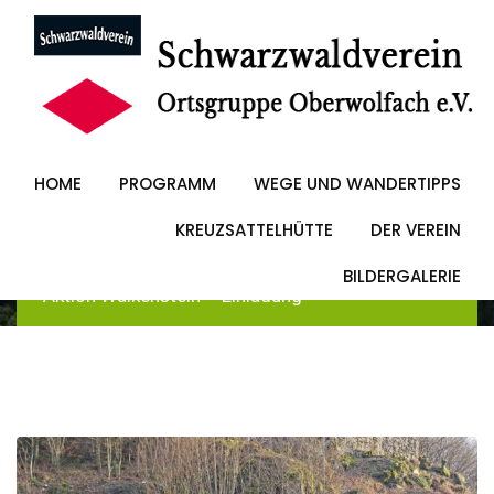
Skip
to
Aktion Walkenstein
content
– Einladung
HOME
PROGRAMM
WEGE UND WANDERTIPPS
KREUZSATTELHÜTTE
DER VEREIN
Schwarzwaldverein Oberwolfach
-
Blog
-
Allgemein
BILDERGALERIE
-
Aktion Walkenstein – Einladung