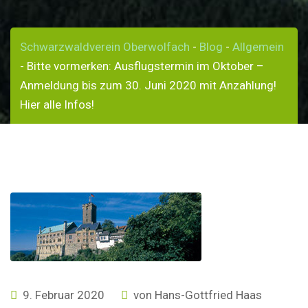
Schwarzwaldverein Oberwolfach
-
Blog
-
Allgemein
-
Bitte vormerken: Ausflugstermin im Oktober –
Anmeldung bis zum 30. Juni 2020 mit Anzahlung!
Hier alle Infos!
9. Februar 2020
von
Hans-Gottfried Haas