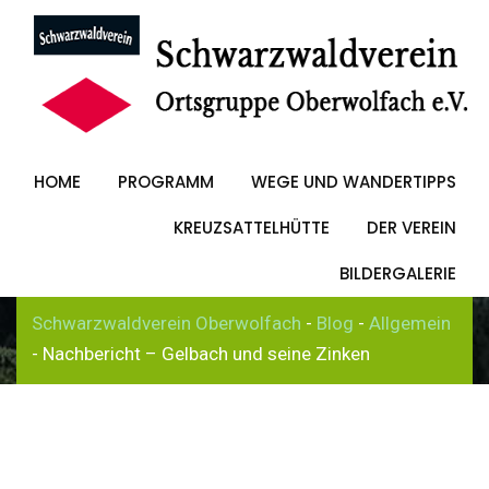
Skip
to
Nachbericht –
content
Gelbach und seine
HOME
PROGRAMM
WEGE UND WANDERTIPPS
Zinken
KREUZSATTELHÜTTE
DER VEREIN
BILDERGALERIE
Schwarzwaldverein Oberwolfach
-
Blog
-
Allgemein
-
Nachbericht – Gelbach und seine Zinken