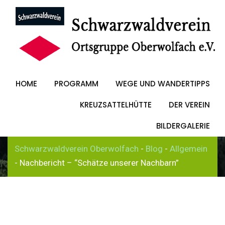
Skip
to
Nachbericht –
content
“Schätze unserer
HOME
PROGRAMM
WEGE UND WANDERTIPPS
Nachbarn”
KREUZSATTELHÜTTE
DER VEREIN
BILDERGALERIE
Schwarzwaldverein Oberwolfach
-
Blog
-
Allgemein
-
Nachbericht – “Schätze unserer Nachbarn”