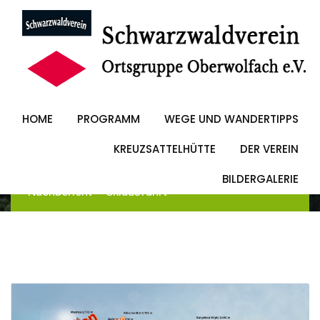
Skip
to
Nachbericht –
content
Skiausfahrt
HOME
PROGRAMM
WEGE UND WANDERTIPPS
KREUZSATTELHÜTTE
DER VEREIN
Schwarzwaldverein Oberwolfach
-
Blog
-
Allgemein
BILDERGALERIE
-
Nachbericht – Skiausfahrt