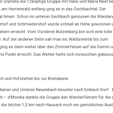
r startete die 12köpfige Gruppe mit Hans und Maria Neef b
am Herrenwald entlang ging es in das Gechbachtal. Der
l hinein. Schon im unteren Gechbach genossen die Wandere
ererhof und Schmiedershof wurde schnell an Höhe gewonnen
tern erreicht. Vom Vorderen Butzenberg bot sich eine tolle 
. Auf der anderen Seite sah man ins Waldsteintal bis zum
 ging es dann weiter über den Zimmerfelsen auf die Gumm 
te Punkt erreicht. Das Wetter hatte sich inzwischen gebesse
ch und Hofstetten bis zur Breitebene
beren und Unteren Neuenbach hinunter nach Einbach-Dorf. 
ch – d’Monika dankte die Gruppe den Wanderführern für die
 die letzten 1,5 km nach Hausach noch ein gemütliches Ausl