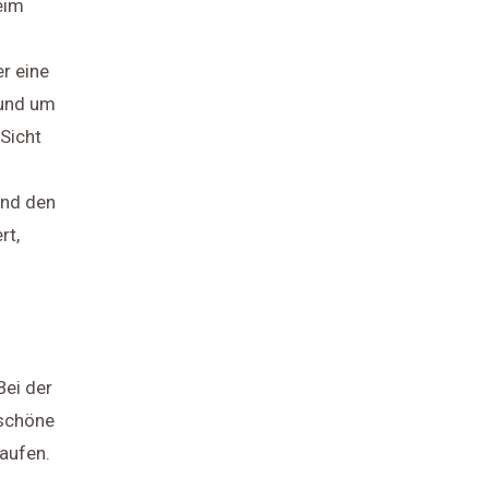
eim
r eine
 und um
Sicht
und den
rt,
Bei der
 schöne
aufen.