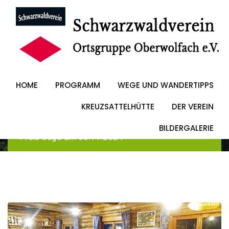
Skip
to
Preis Cego am
content
03.11.2024
HOME
PROGRAMM
WEGE UND WANDERTIPPS
KREUZSATTELHÜTTE
DER VEREIN
Schwarzwaldverein Oberwolfach
-
Blog
-
Allgemein
BILDERGALERIE
-
Preis Cego am 03.11.2024