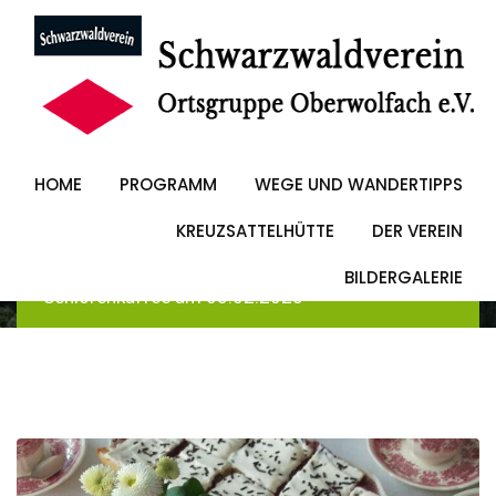
Skip
to
Seniorenkaffee am
content
05.02.2025
HOME
PROGRAMM
WEGE UND WANDERTIPPS
KREUZSATTELHÜTTE
DER VEREIN
Schwarzwaldverein Oberwolfach
-
Blog
-
Allgemein
BILDERGALERIE
-
Seniorenkaffee am 05.02.2025