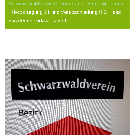
Schwarzwaldverein Oberwolfach
-
Blog
-
Allgemein
-
Herbsttagung 21 und Verabschiedung H.G. Haas
aus dem Bezirksvorstand